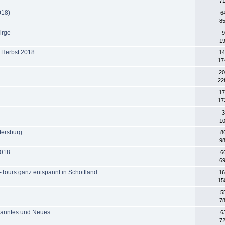
71
018)
6
85
irge
9
19
 Herbst 2018
14
17
20
22
17
17
3
10
tersburg
8
98
2018
6
69
-Tours ganz entspannt in Schottland
16
15
5
78
kanntes und Neues
6
72