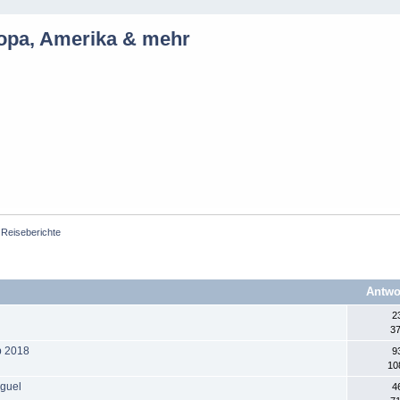
ropa, Amerika & mehr
Reiseberichte
Antwo
2
37
p 2018
9
10
iguel
4