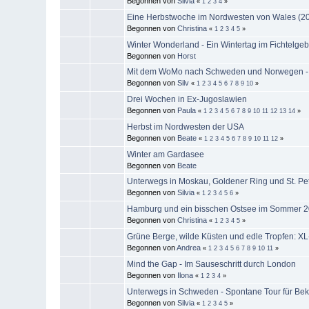
Begonnen von
Silvia
«
1
2
3
4
»
Eine Herbstwoche im Nordwesten von Wales (2
Begonnen von
Christina
«
1
2
3
4
5
»
Winter Wonderland - Ein Wintertag im Fichtelgeb
Begonnen von
Horst
Mit dem WoMo nach Schweden und Norwegen -
Begonnen von
Silv
«
1
2
3
4
5
6
7
8
9
10
»
Drei Wochen in Ex-Jugoslawien
Begonnen von
Paula
«
1
2
3
4
5
6
7
8
9
10
11
12
13
14
»
Herbst im Nordwesten der USA
Begonnen von
Beate
«
1
2
3
4
5
6
7
8
9
10
11
12
»
Winter am Gardasee
Begonnen von
Beate
Unterwegs in Moskau, Goldener Ring und St. Pe
Begonnen von
Silvia
«
1
2
3
4
5
6
»
Hamburg und ein bisschen Ostsee im Sommer 
Begonnen von
Christina
«
1
2
3
4
5
»
Grüne Berge, wilde Küsten und edle Tropfen: XL
Begonnen von
Andrea
«
1
2
3
4
5
6
7
8
9
10
11
»
Mind the Gap - Im Sauseschritt durch London
Begonnen von
Ilona
«
1
2
3
4
»
Unterwegs in Schweden - Spontane Tour für Be
Begonnen von
Silvia
«
1
2
3
4
5
»