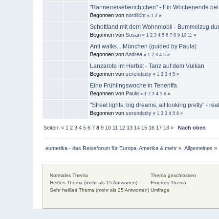
"Bannerreiseberichtchen" - Ein Wochenende bei 
Begonnen von
nordlicht
«
1
2
»
Schottland mit dem Wohnmobil - Bummelzug dur
Begonnen von
Susan
«
1
2
3
4
5
6
7
8
9
10
11
»
Anti walks... München (guided by Paula)
Begonnen von
Andrea
«
1
2
3
4
5
»
Lanzarote im Herbst - Tanz auf dem Vulkan
Begonnen von
serendipity
«
1
2
3
4
5
»
Eine Frühlingswoche in Teneriffa
Begonnen von
Paula
«
1
2
3
4
5
6
»
"Street lights, big dreams, all looking pretty" - r
Begonnen von
serendipity
«
1
2
3
4
5
6
»
Seiten:
«
1
2
3
4
5
6
7
8
9
10
11
12
13
14
15
16
17
18
»
Nach oben
eumerika - das Reiseforum für Europa, Amerika & mehr
»
Allgemeines
»
Normales Thema
Thema geschlossen
Heißes Thema (mehr als 15 Antworten)
Fixiertes Thema
Sehr heißes Thema (mehr als 25 Antworten)
Umfrage