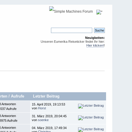
Neuigkeiten:
Unseren Eumerika Reiseticker findet Ihr hier:
Hier klicken!
!
rten
/
Aufrufe
Letzter Beitrag
3 Antworten
15. April 2019, 19:13:53
von
Horst
037 Aufrufe
3 Antworten
31. März 2019, 20:04:45
von
soenke
8975 Aufrufe
6 Antworten
04. März 2019, 17:49:34
von
Christina