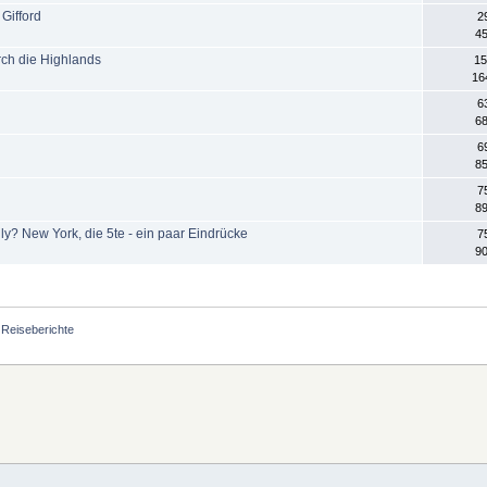
Gifford
2
45
ch die Highlands
15
16
6
68
6
85
7
89
eally? New York, die 5te - ein paar Eindrücke
7
90
Reiseberichte