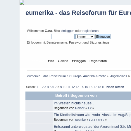
eumerika - das Reiseforum für Eu
Willkommen
Gast
. Bitte
einloggen
oder
registrieren
.
Einloggen mit Benutzername, Passwort und Sitzungslänge
Übersicht
Hilfe
Galerie
Einloggen
Registrieren
eumerika - das Reiseforum für Europa, Amerika & mehr
»
Allgemeines
»
Seiten:
«
1
2
3
4
5
6
7
8
9
10
11
12
13
14
15
16
17
18
»
Nach unten
Betreff
/
Begonnen von
Im Westen nichts neues...
Begonnen von
Rainer
«
1
2
»
Ein Kindheitstraum wird wahr: Alaska im Aug/Se
Begonnen von
soenke
«
1
2
3
4
5
6
7
»
Entspannt unterwegs auf der Azoreninsel São M