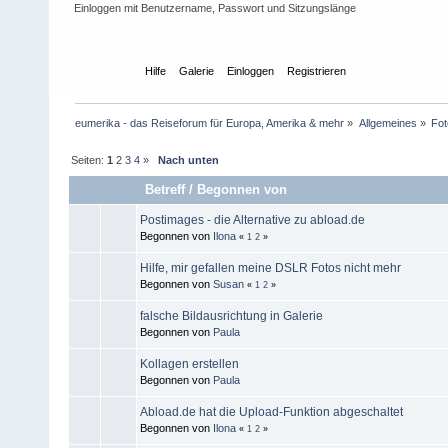
Einloggen mit Benutzername, Passwort und Sitzungslänge
Übersicht
Hilfe
Galerie
Einloggen
Registrieren
eumerika - das Reiseforum für Europa, Amerika & mehr
»
Allgemeines
»
Fot
Seiten:
1
2
3
4
»
Nach unten
Betreff
/
Begonnen von
Postimages - die Alternative zu abload.de
Begonnen von
Ilona
«
1
2
»
Hilfe, mir gefallen meine DSLR Fotos nicht mehr
Begonnen von
Susan
«
1
2
»
falsche Bildausrichtung in Galerie
Begonnen von
Paula
Kollagen erstellen
Begonnen von
Paula
Abload.de hat die Upload-Funktion abgeschaltet
Begonnen von
Ilona
«
1
2
»