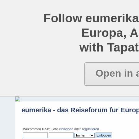
Follow eumerika
Europa, 
with Tapat
Open in 
eumerika - das Reiseforum für Euro
Willkommen
Gast
. Bitte
einloggen
oder
registrieren
.