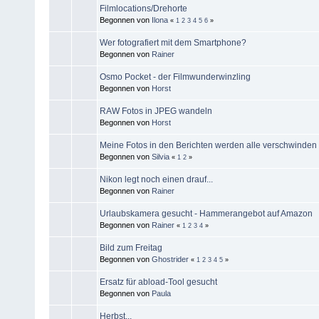
Filmlocations/Drehorte
Begonnen von
Ilona
«
1
2
3
4
5
6
»
Wer fotografiert mit dem Smartphone?
Begonnen von
Rainer
Osmo Pocket - der Filmwunderwinzling
Begonnen von
Horst
RAW Fotos in JPEG wandeln
Begonnen von
Horst
Meine Fotos in den Berichten werden alle verschwinden
Begonnen von
Silvia
«
1
2
»
Nikon legt noch einen drauf...
Begonnen von
Rainer
Urlaubskamera gesucht - Hammerangebot auf Amazon
Begonnen von
Rainer
«
1
2
3
4
»
Bild zum Freitag
Begonnen von
Ghostrider
«
1
2
3
4
5
»
Ersatz für abload-Tool gesucht
Begonnen von
Paula
Herbst...