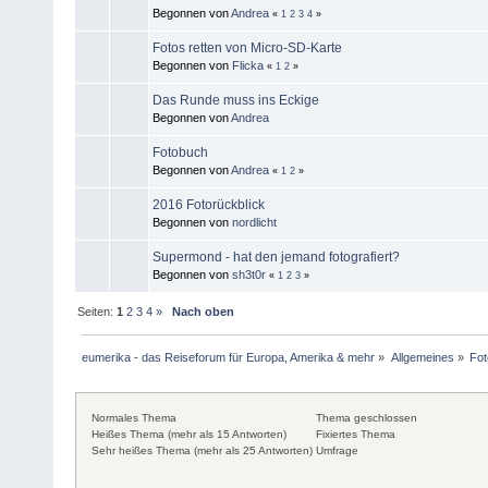
Begonnen von
Andrea
«
1
2
3
4
»
Fotos retten von Micro-SD-Karte
Begonnen von
Flicka
«
1
2
»
Das Runde muss ins Eckige
Begonnen von
Andrea
Fotobuch
Begonnen von
Andrea
«
1
2
»
2016 Fotorückblick
Begonnen von
nordlicht
Supermond - hat den jemand fotografiert?
Begonnen von
sh3t0r
«
1
2
3
»
Seiten:
1
2
3
4
»
Nach oben
eumerika - das Reiseforum für Europa, Amerika & mehr
»
Allgemeines
»
Fot
Normales Thema
Thema geschlossen
Heißes Thema (mehr als 15 Antworten)
Fixiertes Thema
Sehr heißes Thema (mehr als 25 Antworten)
Umfrage