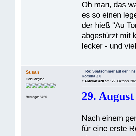
Oh man, das wa
es so einen le
der hieß "Au To
abgestürzt mit 
lecker - und vie
Re: Spätsommer auf der "Inse
Susan
Korsika 2.0
Held Mitglied
«
Antwort #20 am:
22. Oktober 2024
29. August
Beiträge: 3766
Nach einem gem
für eine erste R