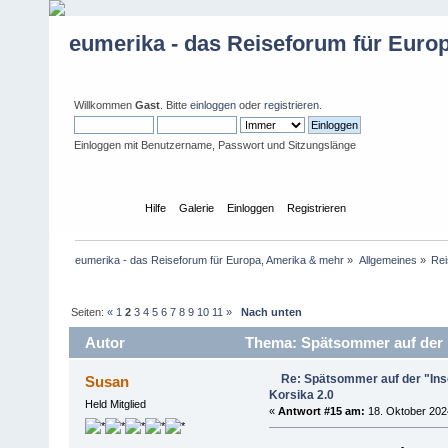
eumerika - das Reiseforum für Euro
Willkommen
Gast
. Bitte
einloggen
oder
registrieren
.
Einloggen mit Benutzername, Passwort und Sitzungslänge
Übersicht
Hilfe
Galerie
Einloggen
Registrieren
eumerika - das Reiseforum für Europa, Amerika & mehr
»
Allgemeines
»
Rei
Seiten:
«
1
2
3
4
5
6
7
8
9
10
11
»
Nach unten
Autor
Thema: Spätsommer auf der "I
Re: Spätsommer auf der "Inse
Susan
Korsika 2.0
Held Mitglied
«
Antwort #15 am:
18. Oktober 2024