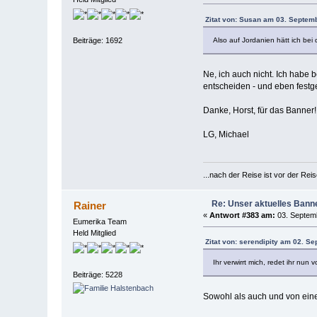
Zitat von: Susan am 03. Septem
Also auf Jordanien hätt ich bei
Beiträge: 1692
Ne, ich auch nicht. Ich habe 
entscheiden - und eben festges
Danke, Horst, für das Banner!
LG, Michael
...nach der Reise ist vor der Reis
Re: Unser aktuelles Banner
Rainer
«
Antwort #383 am:
03. Septemb
Eumerika Team
Held Mitglied
Zitat von: serendipity am 02. S
Ihr verwirrt mich, redet ihr nu
Beiträge: 5228
Sowohl als auch und von eine