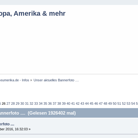
ropa, Amerika & mehr
eumerika.de - Infos
»
Unser aktuelles Bannerfoto ....
5
26
27
28
29
30
31
32
33
34
35
36
37
38
39
40
41
42
43
44
45
46
47
48
49
50
51
52
53
54
5
nerfoto .... (Gelesen 1926402 mal)
foto ....
er 2016, 16:32:03 »