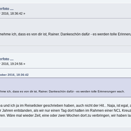
foto ....
 2016, 18:36:42 »
nehme ich, dass es von dir ist, Rainer. Dankeschön dafür - es werden tolle Erinne
foto ....
 2016, 19:24:56 »
tober 2016, 18:36:42
me ich, dass es von dir ist, Rainer. Dankeschön dafür - es werden tolle Erinnerungen wach.
ea und ich ja im Reiseticker geschrieben haben, auch nicht der Hit... Naja, ist egal,
paar Jahren entstanden, als wir nur einen Tag dort hatten im Rahmen einer NCL Kreu
eren. Wäre mal wieder Zeit, eine oder zwei Wochen dort zu verbringen, wir haben