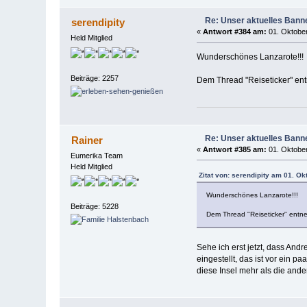
Re: Unser aktuelles Banner
serendipity
«
Antwort #384 am:
01. Oktober
Held Mitglied
Wunderschönes Lanzarote!!!
Beiträge: 2257
Dem Thread "Reiseticker" ent
Re: Unser aktuelles Banner
Rainer
«
Antwort #385 am:
01. Oktober
Eumerika Team
Held Mitglied
Zitat von: serendipity am 01. Ok
Wunderschönes Lanzarote!!!
Beiträge: 5228
Dem Thread "Reiseticker" entneh
Sehe ich erst jetzt, dass Andr
eingestellt, das ist vor ein 
diese Insel mehr als die and