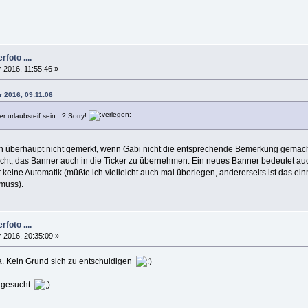
foto ....
 2016, 11:55:46 »
r 2016, 09:11:06
r urlaubsreif sein...? Sorry!
h überhaupt nicht gemerkt, wenn Gabi nicht die entsprechende Bemerkung gemacht hä
ht, das Banner auch in die Ticker zu übernehmen. Ein neues Banner bedeutet auc
ider keine Automatik (müßte ich vielleicht auch mal überlegen, andererseits ist das
muss).
foto ....
 2016, 20:35:09 »
ea. Kein Grund sich zu entschuldigen
r gesucht