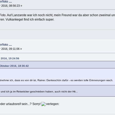
foto ....
 2016, 08:56:23 »
s Foto. Auf Lanzarote war ich noch nicht, mein Freund war da aber schon zweimal u
ren. Vulkankegel find ich einfach super.
foto ....
 2016, 09:11:06 »
r 2016, 19:24:56
 Oktober 2016, 18:36:42
!
nehme ich, dass es von dir ist, Rainer. Dankeschön dafür - es werden tolle Erinnerungen wach.
 und ich ja im Reiseticker geschrieben haben, auch nicht der Hit...
er urlaubsreif sein...? Sorry!