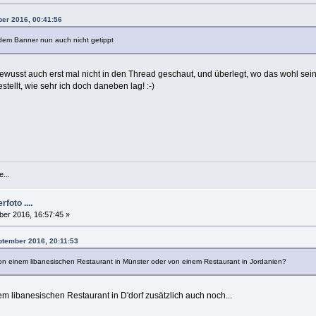
ber 2016, 00:41:56
 dem Banner nun auch nicht getippt
bewusst auch erst mal nicht in den Thread geschaut, und überlegt, wo das wohl se
tellt, wie sehr ich doch daneben lag! :-)
e...
foto ....
er 2016, 16:57:45 »
eptember 2016, 20:11:53
n von einem libanesischen Restaurant in Münster oder von einem Restaurant in Jordanien?
m libanesischen Restaurant in D'dorf zusätzlich auch noch...