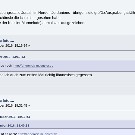
rabungsstätte Jerash im Norden Jordaniens - übrigens die größte Ausgrabungsstätte
schönste die ich bisher gesehen habe.
 der Kleister-Marmelade) damals als ausgezeichnet.
foto ....
er 2016, 18:16:54 »
er 2016, 13:40:13
t es noch!
http://phoenicia-muenster.de
be ich auch zum ersten Mal richtig libanesisch gegessen.
foto ....
er 2016, 19:31:45 »
tember 2016, 18:16:54
ember 2016, 13:40:13
gibt es noch!
http://phoenicia-muenster.de