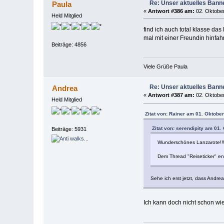
Re: Unser aktuelles Banner
Paula
«
Antwort #386 am:
02. Oktober
Held Mitglied
find ich auch total klasse da
mal mit einer Freundin hinfah
Beiträge: 4856
Viele Grüße Paula
Re: Unser aktuelles Banner
Andrea
«
Antwort #387 am:
02. Oktober
Held Mitglied
Zitat von: Rainer am 01. Oktobe
Zitat von: serendipity am 01.
Beiträge: 5931
Wunderschönes Lanzarote!!
Dem Thread "Reiseticker" ent
Sehe ich erst jetzt, dass Andrea
Ich kann doch nicht schon wied