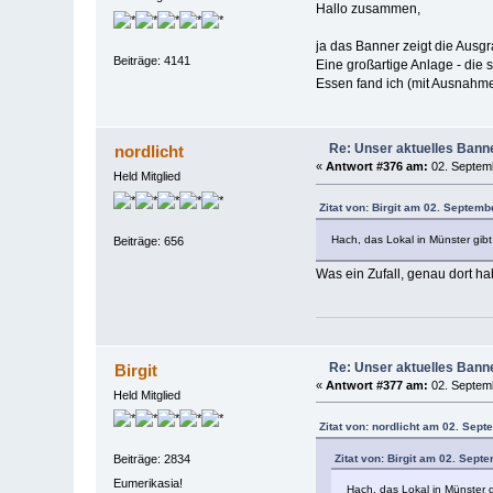
Hallo zusammen,
ja das Banner zeigt die Ausg
Beiträge: 4141
Eine großartige Anlage - die 
Essen fand ich (mit Ausnahme
Re: Unser aktuelles Banner
nordlicht
«
Antwort #376 am:
02. Septemb
Held Mitglied
Zitat von: Birgit am 02. Septemb
Hach, das Lokal in Münster gib
Beiträge: 656
Was ein Zufall, genau dort ha
Re: Unser aktuelles Banner
Birgit
«
Antwort #377 am:
02. Septemb
Held Mitglied
Zitat von: nordlicht am 02. Sep
Zitat von: Birgit am 02. Sept
Beiträge: 2834
Eumerikasia!
Hach, das Lokal in Münster 