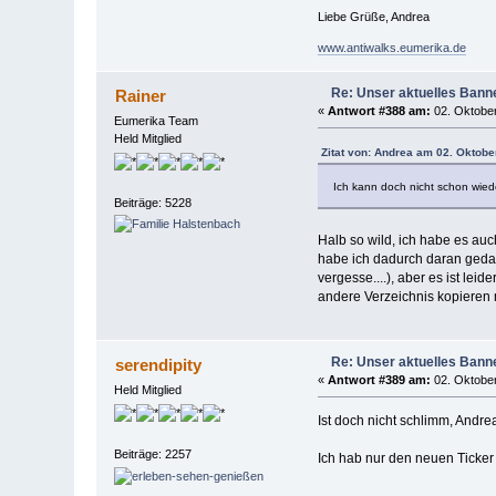
Liebe Grüße, Andrea
www.antiwalks.eumerika.de
Re: Unser aktuelles Banner
Rainer
«
Antwort #388 am:
02. Oktober
Eumerika Team
Held Mitglied
Zitat von: Andrea am 02. Oktobe
Ich kann doch nicht schon wiede
Beiträge: 5228
Halb so wild, ich habe es auc
habe ich dadurch daran gedac
vergesse....), aber es ist le
andere Verzeichnis kopieren 
Re: Unser aktuelles Banner
serendipity
«
Antwort #389 am:
02. Oktober
Held Mitglied
Ist doch nicht schlimm, Andr
Beiträge: 2257
Ich hab nur den neuen Ticke