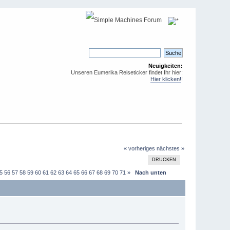
Neuigkeiten:
Unseren Eumerika Reiseticker findet Ihr hier:
Hier klicken!
!
« vorheriges
nächstes »
DRUCKEN
5
56
57
58
59
60
61
62
63
64
65
66
67
68
69
70
71
»
Nach unten