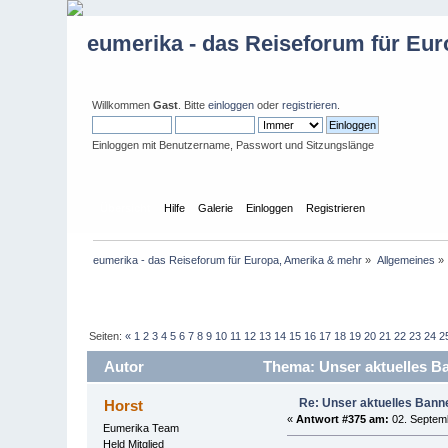
eumerika - das Reiseforum für Eu
Willkommen
Gast
. Bitte
einloggen
oder
registrieren
.
Einloggen mit Benutzername, Passwort und Sitzungslänge
Übersicht
Hilfe
Galerie
Einloggen
Registrieren
eumerika - das Reiseforum für Europa, Amerika & mehr
»
Allgemeines
»
Seiten:
«
1
2
3
4
5
6
7
8
9
10
11
12
13
14
15
16
17
18
19
20
21
22
23
24
2
Autor
Thema: Unser aktuelles Ban
Re: Unser aktuelles Banner
Horst
«
Antwort #375 am:
02. Septemb
Eumerika Team
Held Mitglied