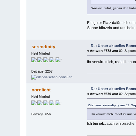
Was ein Zufall, genau dort habe
Ein guter Platz dafür - ich 
Sonne blinzeln und uns beim E
Re: Unser aktuelles Banner
serendipity
«
Antwort #378 am:
02. Septemb
Held Mitglied
Ihr verwirrt mich, redet ihr 
Beiträge: 2257
Re: Unser aktuelles Banner
nordlicht
«
Antwort #379 am:
02. Septemb
Held Mitglied
Zitat von: serendipity am 02. S
Ihr verwirrt mich, redet ihr nu
Beiträge: 656
Ich bin jetzt auch ein bissche