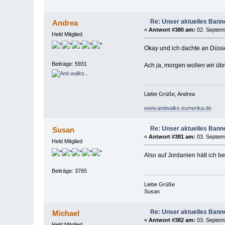
Re: Unser aktuelles Banner
Andrea
«
Antwort #380 am:
02. Septemb
Held Mitglied
Okay und ich dachte an Düssel
Beiträge: 5931
Ach ja, morgen wollen wir übri
Liebe Grüße, Andrea
www.antiwalks.eumerika.de
Re: Unser aktuelles Banner
Susan
«
Antwort #381 am:
03. Septemb
Held Mitglied
Also auf Jordanien hätt ich b
Beiträge: 3765
Liebe Grüße
Susan
Re: Unser aktuelles Banner
Michael
«
Antwort #382 am:
03. Septemb
Held Mitglied