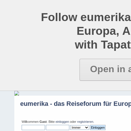
Follow eumerika
Europa, 
with Tapat
Open in 
eumerika - das Reiseforum für Euro
Willkommen
Gast
. Bitte
einloggen
oder
registrieren
.