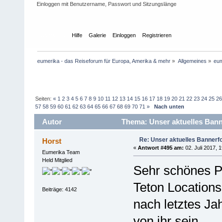
Einloggen mit Benutzername, Passwort und Sitzungslänge
Übersicht
Hilfe
Galerie
Einloggen
Registrieren
eumerika - das Reiseforum für Europa, Amerika & mehr
»
Allgemeines
»
eum
Seiten:
«
1
2
3
4
5
6
7
8
9
10
11
12
13
14
15
16
17
18
19
20
21
22
23
24
25
2
57
58
59
60
61
62
63
64
65
66
67
68
69
70
71
»
Nach unten
Autor
Thema: Unser aktuelles Banne
Re: Unser aktuelles Bannerfot
Horst
«
Antwort #495 am:
02. Juli 2017, 
Eumerika Team
Held Mitglied
Sehr schönes P
Teton Locations
Beiträge: 4142
nach letztes Ja
von ihr sein.