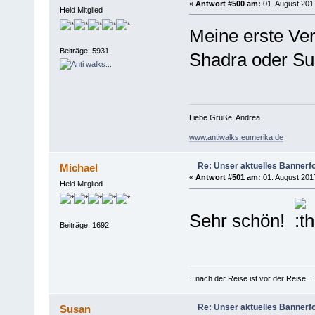
«
Antwort #500 am:
01. August 2017
Held Mitglied
Meine erste Ver
Beiträge: 5931
Shadra oder Su
Liebe Grüße, Andrea
www.antiwalks.eumerika.de
Re: Unser aktuelles Bannerfot
Michael
«
Antwort #501 am:
01. August 2017
Held Mitglied
Sehr schön!
Beiträge: 1692
...nach der Reise ist vor der Reise...
Re: Unser aktuelles Bannerfot
Susan