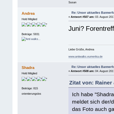
Susan
Re: Unser aktuelles Bannerfot
Andrea
«
Antwort #507 am:
03. August 2017
Held Mitglied
Juni? Forentref
Beiträge: 5931
Liebe Grüße, Andrea
www.antiwalks.eumerika.de
Re: Unser aktuelles Bannerfot
Shadra
«
Antwort #508 am:
04. August 2017
Held Mitglied
Zitat von: Rainer
Beiträge: 815
Ich habe "Shadra"
orientierungslos
meldet sich der/d
das Foto auch gan