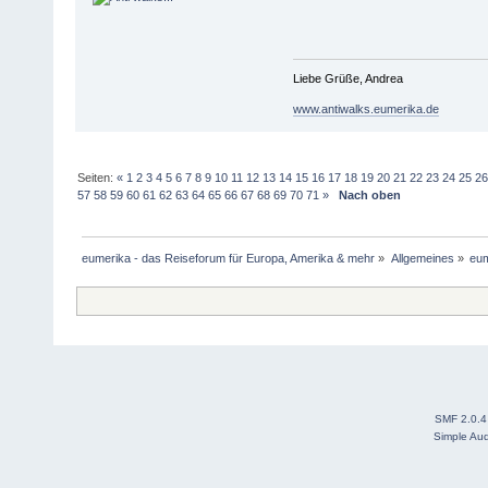
Liebe Grüße, Andrea
www.antiwalks.eumerika.de
Seiten:
«
1
2
3
4
5
6
7
8
9
10
11
12
13
14
15
16
17
18
19
20
21
22
23
24
25
2
57
58
59
60
61
62
63
64
65
66
67
68
69
70
71
»
Nach oben
eumerika - das Reiseforum für Europa, Amerika & mehr
»
Allgemeines
»
eum
SMF 2.0.4
Simple Au