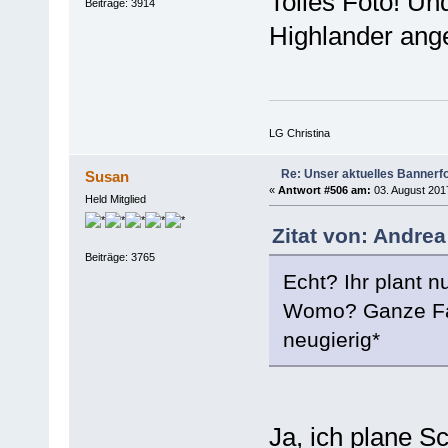
Tolles Foto! U
Beiträge: 3914
Highlander ang
LG Christina
Re: Unser aktuelles Bannerfot
Susan
«
Antwort #506 am:
03. August 2017
Held Mitglied
Zitat von: Andrea
Beiträge: 3765
Echt? Ihr plant 
Womo? Ganze Fami
neugierig*
Ja, ich plane S