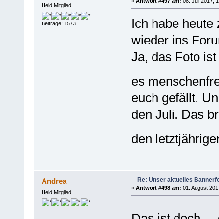
«
Antwort #497 am:
08. Juli 2017, 
Held Mitglied
Ich habe heute 
Beiträge: 1573
wieder ins Foru
Ja, das Foto ist
es menschenfre
euch gefällt. Un
den Juli. Das b
den letztjährig
Re: Unser aktuelles Bannerfot
Andrea
«
Antwort #498 am:
01. August 2017
Held Mitglied
Das ist doch....