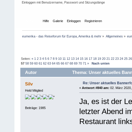
Einloggen mit Benutzername, Passwort und Sitzungslänge
Übersicht
Hilfe
Galerie
Einloggen
Registrieren
eumerika - das Reiseforum für Europa, Amerika & mehr
»
Allgemeines
»
eum
Seiten:
«
1
2
3
4
5
6
7
8
9
10
11
12
13
14
15
16
17
18
19
20
21
22
23
24
25
2
57
58
59
60
61
62
63
64
65
66
67
68
69
70
71
»
Nach unten
Autor
Thema: Unser aktuelles Banne
Re: Unser aktuelles Bannerfot
Silv
«
Antwort #840 am:
02. März 2020,
Held Mitglied
Ja, es ist der 
Beiträge: 1985
letzter Abend i
Restaurant link