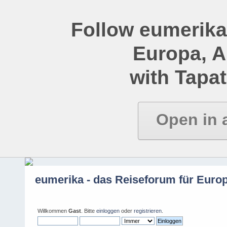
Follow eumerika
Europa, 
with Tapat
Open in 
eumerika - das Reiseforum für Euro
Willkommen
Gast
. Bitte
einloggen
oder
registrieren
.