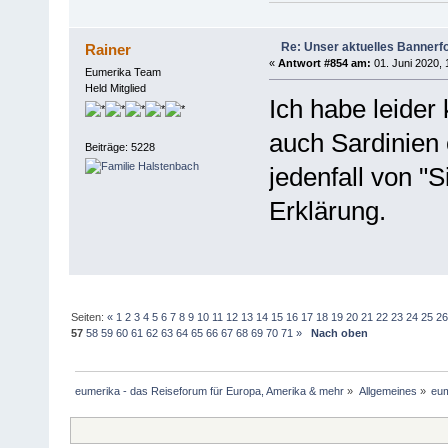
Re: Unser aktuelles Bannerfot
Rainer
«
Antwort #854 am:
01. Juni 2020, 
Eumerika Team
Held Mitglied
Ich habe leider
auch Sardinien 
Beiträge: 5228
jedenfall von "S
Erklärung.
Seiten:
«
1
2
3
4
5
6
7
8
9
10
11
12
13
14
15
16
17
18
19
20
21
22
23
24
25
2
57
58
59
60
61
62
63
64
65
66
67
68
69
70
71
»
Nach oben
eumerika - das Reiseforum für Europa, Amerika & mehr
»
Allgemeines
»
eum