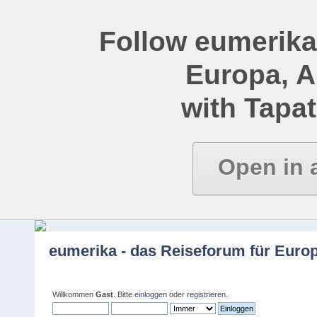
Follow eumerika
Europa, 
with Tapat
Open in 
eumerika - das Reiseforum für Euro
Willkommen
Gast
. Bitte
einloggen
oder
registrieren
.