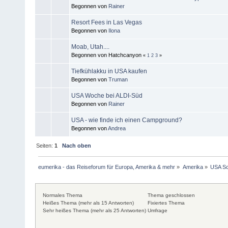
Begonnen von
Rainer
Resort Fees in Las Vegas
Begonnen von
Ilona
Moab, Utah....
Begonnen von Hatchcanyon
«
1
2
3
»
Tiefkühlakku in USA kaufen
Begonnen von
Truman
USA Woche bei ALDI-Süd
Begonnen von
Rainer
USA - wie finde ich einen Campground?
Begonnen von
Andrea
Seiten:
1
Nach oben
eumerika - das Reiseforum für Europa, Amerika & mehr
»
Amerika
»
USA Sc
Normales Thema
Thema geschlossen
Heißes Thema (mehr als 15 Antworten)
Fixiertes Thema
Sehr heißes Thema (mehr als 25 Antworten)
Umfrage