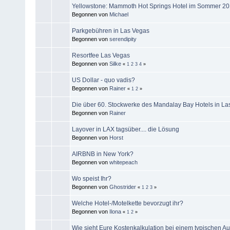
Yellowstone: Mammoth Hot Springs Hotel im Sommer 20
Begonnen von
Michael
Parkgebühren in Las Vegas
Begonnen von
serendipity
Resortfee Las Vegas
Begonnen von
Silke
«
1
2
3
4
»
US Dollar - quo vadis?
Begonnen von
Rainer
«
1
2
»
Die über 60. Stockwerke des Mandalay Bay Hotels in La
Begonnen von
Rainer
Layover in LAX tagsüber.... die Lösung
Begonnen von
Horst
AIRBNB in New York?
Begonnen von
whitepeach
Wo speist Ihr?
Begonnen von
Ghostrider
«
1
2
3
»
Welche Hotel-/Motelkette bevorzugt ihr?
Begonnen von
Ilona
«
1
2
»
Wie sieht Eure Kostenkalkulation bei einem typischen A