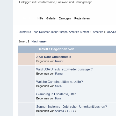
Einloggen mit Benutzername, Passwort und Sitzungslänge
Übersicht
Hilfe
Galerie
Einloggen
Registrieren
eumerika - das Reiseforum für Europa, Amerika & mehr
»
Amerika
»
USA Sc
Seiten:
1
Nach unten
Betreff
/
Begonnen von
AAA Rate Choicehotels
Begonnen von
Rainer
Wird USA Urlaub jetzt wieder günstiger?
Begonnen von
Rainer
Welche Campingplätze nutzt ihr?
Begonnen von
Silvia
Glamping in Escalante, Utah
Begonnen von
Ilona
Sonnenfinsternis - Jetzt schon Unterkunft buchen?
Begonnen von
Andrea
«
1
2
3
4
»