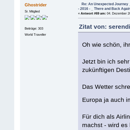
Re: An Unexpected Journey _
Ghostrider
- 2016 - _ There and Back Agai
Sr. Mitglied
«
Antwort #69 am:
04. Dezember 20
Zitat von: serend
Beiträge: 303
World Traveller
Oh wie schön, i
Jetzt bin ich seh
zukünftigen Desti
Das Wetter schre
Europa ja auch
Für dich als Airl
machst - wird es 