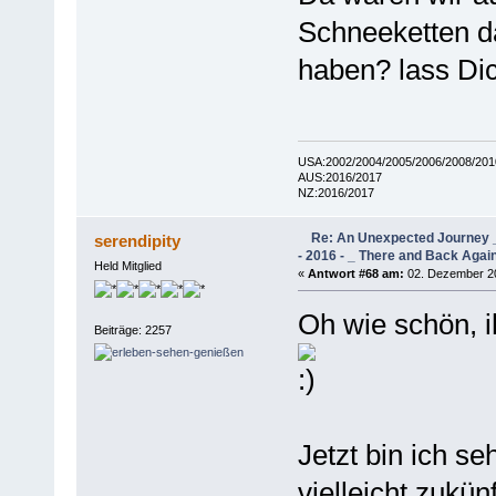
Schneeketten da
haben? lass Di
USA:2002/2004/2005/2006/2008/201
AUS:2016/2017
NZ:2016/2017
Re: An Unexpected Journey _
serendipity
- 2016 - _ There and Back Agai
Held Mitglied
«
Antwort #68 am:
02. Dezember 20
Oh wie schön, 
Beiträge: 2257
Jetzt bin ich se
vielleicht zukünf