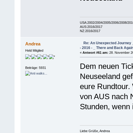
USA:2002/2004/2005/2006/2008/201
AUS:2016/2017
NZ:2016/2017
Re: An Unexpected Journey _
Andrea
- 2016 - _ There and Back Agai
Held Mitglied
«
Antwort #61 am:
28. November 20
Dem neuen Ticke
Beiträge: 5931
Neuseeland gefa
eure Rundtour. 
von AUS nach N
Stunden, wenn ic
Liebe Grüße, Andrea