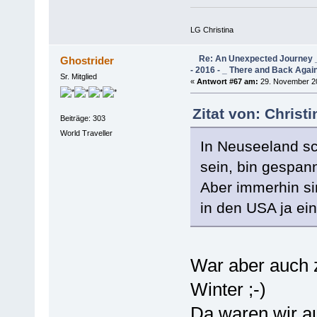
LG Christina
Re: An Unexpected Journey _
Ghostrider
- 2016 - _ There and Back Agai
Sr. Mitglied
«
Antwort #67 am:
29. November 20
Zitat von: Chris
Beiträge: 303
World Traveller
In Neuseeland sc
sein, bin gespann
Aber immerhin si
in den USA ja ei
War aber auch 
Winter ;-)
Da waren wir au