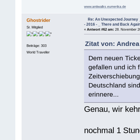
www.antiwalks.eumerika.de
Re: An Unexpected Journey _
Ghostrider
- 2016 - _ There and Back Agai
Sr. Mitglied
«
Antwort #62 am:
28. November 20
Zitat von: Andre
Beiträge: 303
World Traveller
Dem neuen Ticker
gefallen und ich 
Zeitverschiebun
Deutschland sind
erinnere...
Genau, wir kehr
nochmal 1 Stun