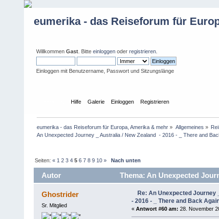
eumerika - das Reiseforum für Euro
Willkommen
Gast
. Bitte
einloggen
oder
registrieren
.
Einloggen mit Benutzername, Passwort und Sitzungslänge
Übersicht
Hilfe
Galerie
Einloggen
Registrieren
eumerika - das Reiseforum für Europa, Amerika & mehr
»
Allgemeines
»
Rei
An Unexpected Journey _ Australia / New Zealand  - 2016 - _ There and Bac
Seiten:
«
1
2
3
4
5
6
7
8
9
10
»
Nach unten
Autor
Thema: An Unexpected Journey
(Gelesen 157192 mal)
Re: An Unexpected Journey _
Ghostrider
- 2016 - _ There and Back Agai
Sr. Mitglied
«
Antwort #60 am:
28. November 20