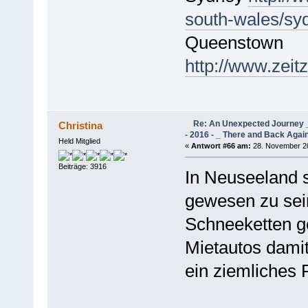
south-wales/sy
Queenstown
http://www.zei
Re: An Unexpected Journey _
Christina
- 2016 - _ There and Back Agai
Held Mitglied
«
Antwort #66 am:
28. November 20
Beiträge: 3916
In Neuseeland s
gewesen zu sein
Schneeketten ge
Mietautos damit
ein ziemliches