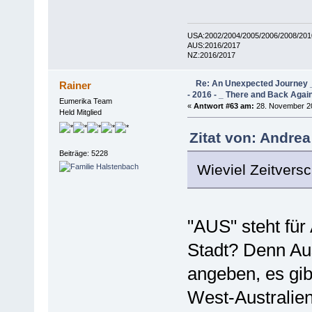
USA:2002/2004/2005/2006/2008/201
AUS:2016/2017
NZ:2016/2017
Re: An Unexpected Journey _
Rainer
- 2016 - _ There and Back Agai
Eumerika Team
«
Antwort #63 am:
28. November 20
Held Mitglied
Zitat von: Andre
Beiträge: 5228
Wieviel Zeitvers
"AUS" steht für
Stadt? Denn Aus
angeben, es gib
West-Australien