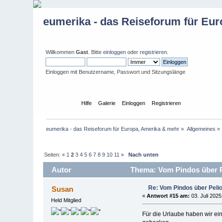
eumerika - das Reiseforum für Eu
Willkommen
Gast
. Bitte
einloggen
oder
registrieren
.
Einloggen mit Benutzername, Passwort und Sitzungslänge
Übersicht
Hilfe
Galerie
Einloggen
Registrieren
eumerika - das Reiseforum für Europa, Amerika & mehr
»
Allgemeines
»
Seiten:
«
1
2
3
4
5
6
7
8
9
10
11
»
Nach unten
Autor
Thema: Vom Pindos über Pe
Re: Vom Pindos über Pelio
Susan
«
Antwort #15 am:
03. Juli 2025
Held Mitglied
Für die Urlaube haben wir ei