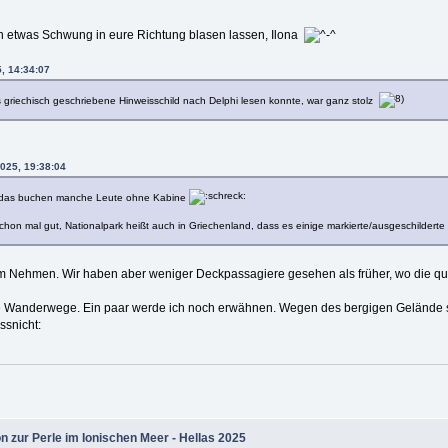
h etwas Schwung in eure Richtung blasen lassen, Ilona
5, 14:34:07
s griechisch geschriebene Hinweisschild nach Delphi lesen konnte, war ganz stolz
2025, 19:38:04
 das buchen manche Leute ohne Kabine
schon mal gut, Nationalpark heißt auch in Griechenland, dass es einige markierte/ausgeschilder
im Nehmen. Wir haben aber weniger Deckpassagiere gesehen als früher, wo die quas
ge Wanderwege. Ein paar werde ich noch erwähnen. Wegen des bergigen Gelände sin
n zur Perle im Ionischen Meer - Hellas 2025