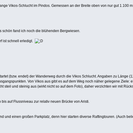
lange Vikos-Schlucht im Pindos. Gemessen an der Breite oben von nur gut 1.100 m gil
s schön fand ich noch die blühenden Bergwiesen.
 ist schnell erledigt.
tartet (bzw. endet) der Wanderweg durch die Vikos Schlucht. Angaben zu Länge (
sgangspunkten. Von Vikos aus gibt es auf dem Weg noch näher gelegene Ziele: ein 
ht steil und steinig aus (wirkt nicht so auf dem Foto), daher verzichten wir mit Rüc
 bis auf Flussniveau zur relativ neuen Brücke von Aristi.
and und einen großen Parkplatz, denn hier starten diverse Raftingtouren. (Auch bel