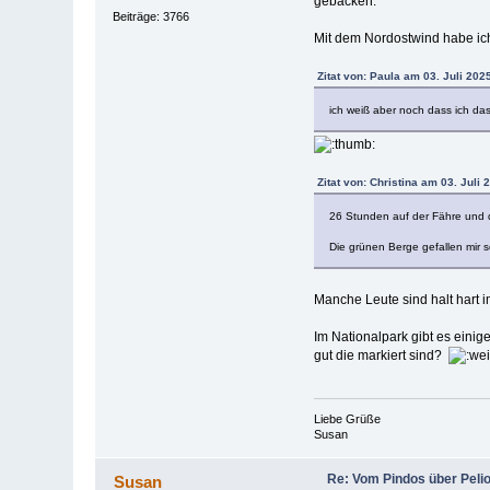
gebacken.
Beiträge: 3766
Mit dem Nordostwind habe ic
Zitat von: Paula am 03. Juli 202
ich weiß aber noch dass ich da
Zitat von: Christina am 03. Juli 
26 Stunden auf der Fähre und
Die grünen Berge gefallen mir 
Manche Leute sind halt hart 
Im Nationalpark gibt es eini
gut die markiert sind?
Liebe Grüße
Susan
Re: Vom Pindos über Pelio
Susan