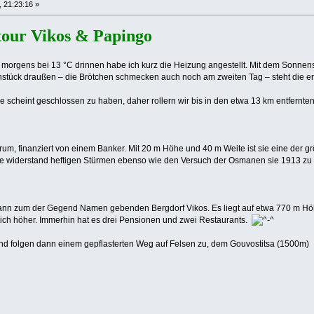
, 21:23:16 »
tour Vikos & Papingo
h; morgens bei 13 °C drinnen habe ich kurz die Heizung angestellt. Mit dem Sonne
tück draußen – die Brötchen schmecken auch noch am zweiten Tag – steht die erste 
 scheint geschlossen zu haben, daher rollern wir bis in den etwa 13 km entfernten 
um, finanziert von einem Banker. Mit 20 m Höhe und 40 m Weite ist sie eine der 
. Sie widerstand heftigen Stürmen ebenso wie den Versuch der Osmanen sie 1913 zu
ann zum der Gegend Namen gebenden Bergdorf Vikos. Es liegt auf etwa 770 m Höhe
tlich höher. Immerhin hat es drei Pensionen und zwei Restaurants.
nd folgen dann einem gepflasterten Weg auf Felsen zu, dem Gouvostitsa (1500m)