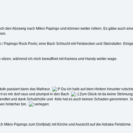
noch den Abzweig nach Mikro Papingo und können weiter rollern. Es gäbe auch e
hen.
o / Papingo Rock Pools; eine Bach Schlucht mit Felsbecken und Steinstufen. Eini
orn sitzen, während ich mich bewaffnet mit Kamera und Handy weiter wage.
tufe passiert dann das Malheur.
Da ich halb auf dem Hintern hinunter rutsch
t es mir dort raus und plumpst in den Bach
Zum Glück ist da keine Strömung.
 gerettet und dank Schutzhülle und -folie hat es auch keinen Schaden genommen. 
uhen hinterher bin.
h Mikro Papingo zum Dorfplatz mit Kirche und Aussicht auf die Astraka Felstürme.