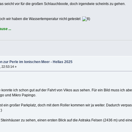
as seicht vor für die großen Schlauchboote, doch irgendwie scheints zu gehen.
doch wir haben die Wassertemperatur nicht getestet
ause ...
n zur Perle im Ionischen Meer - Hellas 2025
, 22:53:14 »
ke konnte ich schon gut auf der Fahrt von Vikos aus sehen. Für ein Bild muss ich a
go und Mikro Papingo.
t ein großer Parkplatz, doch mit dem Roller kommen wir ja weiter. Dadurch verpas
Steinhäuser zu sehen, einen ersten Blick auf die Astraka Felsen (2436 m) und eine