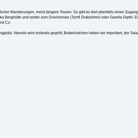
licher Wanderungen, meist längere Touren. So gibt es dort ebenfalls einen Zugang
ka Berghütte und weiter zum Drachensee (Tymfi Drakolimni) oder Gamila Gipfel. Ei
und Co.
platz. Abends wird erstmals gegrillt; Bratwürstchen haben wir importiert, der Sala