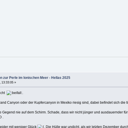
n zur Perle im Ionischen Meer - Hellas 2025
, 13:33:05 »
ucht
.
nd Canyon oder der Kupfercanyon in Mexiko riesig sind, dabei befindet sich die ti
e Gegend nie auf dem Schirm. Schade, dass wir nicht jünger und ausdauernder für s
.
eider mit weniger Glück
. Die Hülle war undicht, als wir letzten Dezember d