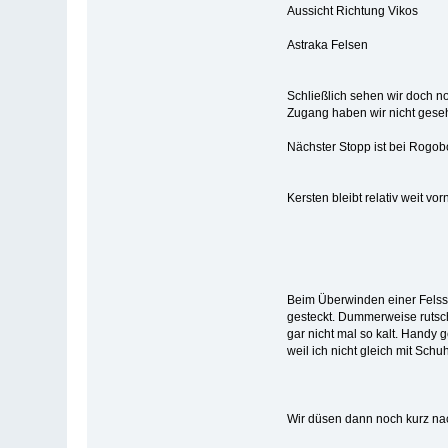
Aussicht Richtung Vikos
Astraka Felsen
Schließlich sehen wir doch 
Zugang haben wir nicht gese
Nächster Stopp ist bei Rogob
Kersten bleibt relativ weit v
Beim Überwinden einer Felss
gesteckt. Dummerweise rutsch
gar nicht mal so kalt. Handy
weil ich nicht gleich mit Sch
Wir düsen dann noch kurz nac